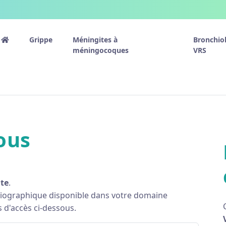
Grippe
Méningites à
Bronchiol
méningocoques
VRS
ous
ite
.
bliographique disponible dans votre domaine
s d'accès ci-dessous.