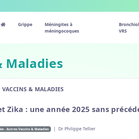
Grippe
Méningites à
Bronchiol
méningocoques
VRS
& Maladies
 VACCINS & MALADIES
t Zika : une année 2025 sans précéd
| Dr Philippe Tellier
e - Autres Vaccins & Maladies