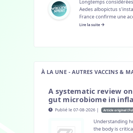
Longtemps considérées 
Aedes albopictus s'inst
France confirme une acc
Lire la suite
À LA UNE - AUTRES VACCINS & M
A systematic review o
gut microbiome in inf
Publié le 07-08-2026 |
Article original (Ful
Understanding how
the body is critic